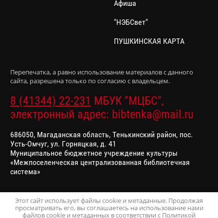
Афиша
"НЭБСвет"
ПУШКИНСКАЯ КАРТА
Перепечатка, а равно использование материалов с данного
сайта, разрешена только по согласию с владельцем.
8 (41344) 22-231
МБУК "МЦБС",
электронный адрес: bibtenka@mail.ru
686050, Магаданская область, Тенькинский район, пос.
Усть-Омчуг, ул. Горняцкая, д. 41
Муниципальное бюджетное учреждение культуры
«Межпоселенческая централизованная библиотечная
система»
Этот сайт использует файлы cookie и метаданные. Продолжая
просматривать его, вы соглашаетесь на использование нами
Сайт создан в:
megagroup.ru
файлов cookie и метаданных в соответствии с
Политикой