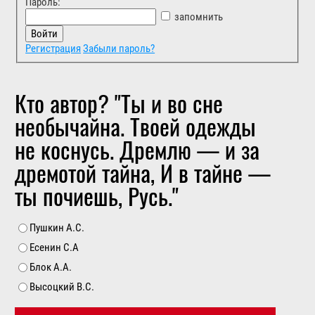
Пароль:
запомнить
Регистрация
Забыли пароль?
Кто автор? "Ты и во сне
необычайна. Твоей одежды
не коснусь. Дремлю — и за
дремотой тайна, И в тайне —
ты почиешь, Русь."
Пушкин А.С.
Есенин С.А
Блок А.А.
Высоцкий В.С.